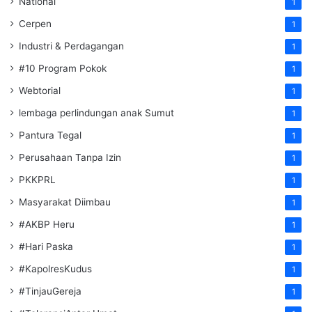
National
1
Cerpen
1
Industri & Perdagangan
1
#10 Program Pokok
1
Webtorial
1
lembaga perlindungan anak Sumut
1
Pantura Tegal
1
Perusahaan Tanpa Izin
1
PKKPRL
1
Masyarakat Diimbau
1
#AKBP Heru
1
#Hari Paska
1
#KapolresKudus
1
#TinjauGereja
1