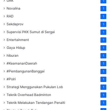
GRK
1
Novalina
1
RAD
1
Sekdaprov
1
Supervisi PKK Sumut di Sergai
1
Entertainment
1
Gaya Hidup
1
hiburan
1
#KeamananDaerah
1
#PembangunanBanggai
1
#Polri
1
Strategi Menggunakan Pukulan Lob
1
Teknik Overhead Badminton
1
Teknik Melakukan Tendangan Penalti
1