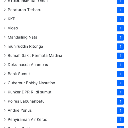
#ToleransiAntar Umat
1
Peraturan Terbaru
1
KKP
1
Video
1
Mandailing Natal
1
muniruddin Ritonga
1
Rumah Sakit Permata Madina
1
Dekranasda Anambas
1
Bank Sumut
1
Gubernur Bobby Nasution
1
Kunker DPR RI di sumut
1
Polres Labuhanbatu
1
Andrie Yunus
1
Penyiraman Air Keras
1