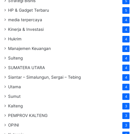
Strategi Bisnis
5
HP & Gadget Terbaru
5
media terpercaya
4
Kinerja & Investasi
4
Hukrim
4
Manajemen Keuangan
4
Sulteng
4
SUMATERA UTARA
4
Siantar – Simalungun, Sergai – Tebing
4
Utama
4
Sumut
4
Kalteng
3
PEMPROV KALTENG
3
OPINI
3