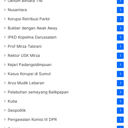
Oknum Bintara TNI
1
Nusantara
1
Korupsi Retribusi Parkir
1
Bukber dengan Awak Away
1
IPKD Kopelma Darussalam
1
Prof Mirza Tabrani
1
Rektor USK Mirza
1
Kejari Padangsidimpuan
1
Kasus Korupsi di Sumut
1
Arus Mudik Lebaran
1
Pelabuhan semayang Balikpapan
1
Kuba
1
Geopolitik
1
Pengawalan Komisi III DPR
1