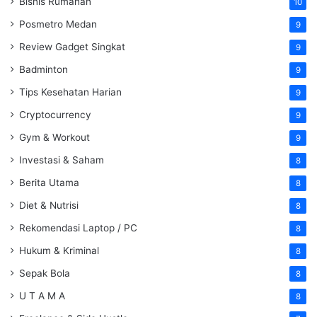
Bisnis Rumahan
10
Posmetro Medan
9
Review Gadget Singkat
9
Badminton
9
Tips Kesehatan Harian
9
Cryptocurrency
9
Gym & Workout
9
Investasi & Saham
8
Berita Utama
8
Diet & Nutrisi
8
Rekomendasi Laptop / PC
8
Hukum & Kriminal
8
Sepak Bola
8
U T A M A
8