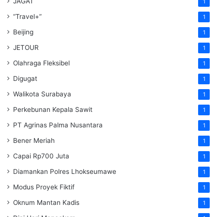
JAGAT
1
“Travel+”
1
Beijing
1
JETOUR
1
Olahraga Fleksibel
1
Digugat
1
Walikota Surabaya
1
Perkebunan Kepala Sawit
1
PT Agrinas Palma Nusantara
1
Bener Meriah
1
Capai Rp700 Juta
1
Diamankan Polres Lhokseumawe
1
Modus Proyek Fiktif
1
Oknum Mantan Kadis
1