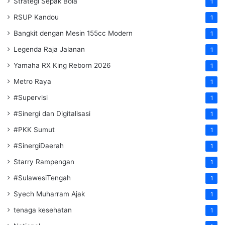
Strategi Sepak Bola
1
RSUP Kandou
1
Bangkit dengan Mesin 155cc Modern
1
Legenda Raja Jalanan
1
Yamaha RX King Reborn 2026
1
Metro Raya
1
#Supervisi
1
#Sinergi dan Digitalisasi
1
#PKK Sumut
1
#SinergiDaerah
1
Starry Rampengan
1
#SulawesiTengah
1
Syech Muharram Ajak
1
tenaga kesehatan
1