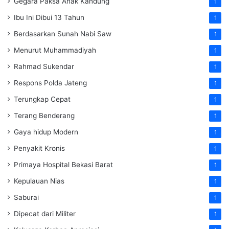
Gegara Paksa Anak Kandung
1
Ibu Ini Dibui 13 Tahun
1
Berdasarkan Sunah Nabi Saw
1
Menurut Muhammadiyah
1
Rahmad Sukendar
1
Respons Polda Jateng
1
Terungkap Cepat
1
Terang Benderang
1
Gaya hidup Modern
1
Penyakit Kronis
1
Primaya Hospital Bekasi Barat
1
Kepulauan Nias
1
Saburai
1
Dipecat dari Militer
1