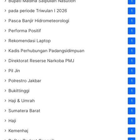
Bupati Madina Saipullah Nasution
1
pada periode Triwulan I 2026
1
Pasca Banjir Hidrometeorologi
1
Performa Positif
1
Rekomendasi Laptop
1
Kadis Perhubungan Padangsidimpuan
1
Direktorat Reserse Narkoba PMJ
1
Pil Jin
1
Polrestro Jakbar
1
Bukittinggi
1
Haji & Umrah
1
Sumatera Barat
1
Haji
1
Kemenhaj
1