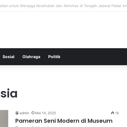
 Menjaga Keseimbangan Hormon Wanita Menjelang Menopause
Sosial
Olahraga
Politik
sia
admin
Mei 14, 2025
16
Pameran Seni Modern di Museum