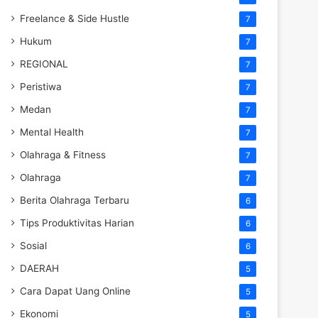
Freelance & Side Hustle
7
Hukum
7
REGIONAL
7
Peristiwa
7
Medan
7
Mental Health
7
Olahraga & Fitness
7
Olahraga
7
Berita Olahraga Terbaru
6
Tips Produktivitas Harian
6
Sosial
6
DAERAH
5
Cara Dapat Uang Online
5
Ekonomi
5