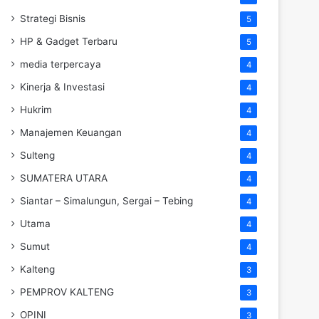
Strategi Bisnis
5
HP & Gadget Terbaru
5
media terpercaya
4
Kinerja & Investasi
4
Hukrim
4
Manajemen Keuangan
4
Sulteng
4
SUMATERA UTARA
4
Siantar – Simalungun, Sergai – Tebing
4
Utama
4
Sumut
4
Kalteng
3
PEMPROV KALTENG
3
OPINI
3