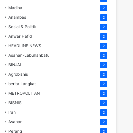
Madina
2
Anambas
2
Sosial & Politik
2
Anwar Hafid
2
HEADLINE NEWS
2
Asahan-Labuhanbatu
2
BINJAI
2
Agrobisnis
2
berita Langkat
2
METROPOLITAN
2
BISNIS
2
Iran
2
Asahan
2
Perang
2