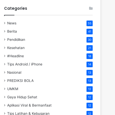
Categories
News
55
Berita
41
Pendidikan
30
Kesehatan
21
#Headline
18
Tips Android / iPhone
14
Nasional
13
PREDIKSI BOLA
13
UMKM
12
Gaya Hidup Sehat
12
Aplikasi Viral & Bermanfaat
12
Tips Latihan & Kebugaran
12