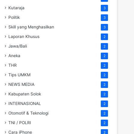
Kutaraja
3
Politik
3
Skill yang Menghasilkan
3
Laporan Khusus
2
Jawa/Bali
2
Aneka
2
THR
2
Tips UMKM
2
NEWS MEDIA
2
Kabupaten Solok
2
INTERNASIONAL
2
Otomotif & Teknologi
2
TNI / POLRI
2
Cara iPhone
2