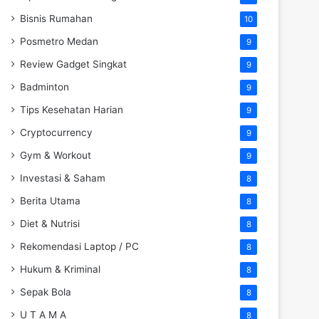
Bisnis Rumahan
10
Posmetro Medan
9
Review Gadget Singkat
9
Badminton
9
Tips Kesehatan Harian
9
Cryptocurrency
9
Gym & Workout
9
Investasi & Saham
8
Berita Utama
8
Diet & Nutrisi
8
Rekomendasi Laptop / PC
8
Hukum & Kriminal
8
Sepak Bola
8
U T A M A
8