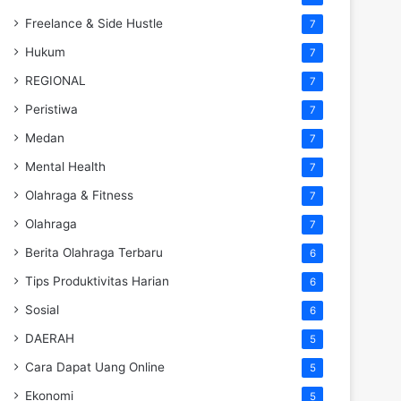
Freelance & Side Hustle
7
Hukum
7
REGIONAL
7
Peristiwa
7
Medan
7
Mental Health
7
Olahraga & Fitness
7
Olahraga
7
Berita Olahraga Terbaru
6
Tips Produktivitas Harian
6
Sosial
6
DAERAH
5
Cara Dapat Uang Online
5
Ekonomi
5