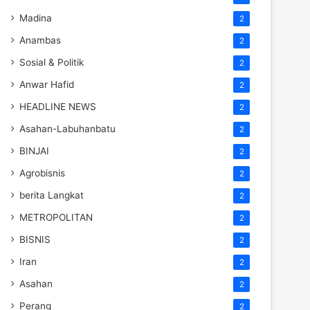
Madina
2
Anambas
2
Sosial & Politik
2
Anwar Hafid
2
HEADLINE NEWS
2
Asahan-Labuhanbatu
2
BINJAI
2
Agrobisnis
2
berita Langkat
2
METROPOLITAN
2
BISNIS
2
Iran
2
Asahan
2
Perang
2