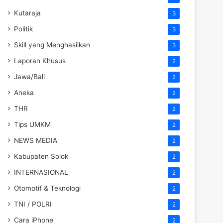
Kutaraja
3
Politik
3
Skill yang Menghasilkan
3
Laporan Khusus
2
Jawa/Bali
2
Aneka
2
THR
2
Tips UMKM
2
NEWS MEDIA
2
Kabupaten Solok
2
INTERNASIONAL
2
Otomotif & Teknologi
2
TNI / POLRI
2
Cara iPhone
2