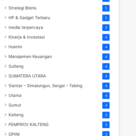
Strategi Bisnis
5
HP & Gadget Terbaru
5
media terpercaya
4
Kinerja & Investasi
4
Hukrim
4
Manajemen Keuangan
4
Sulteng
4
SUMATERA UTARA
4
Siantar – Simalungun, Sergai – Tebing
4
Utama
4
Sumut
4
Kalteng
3
PEMPROV KALTENG
3
OPINI
3