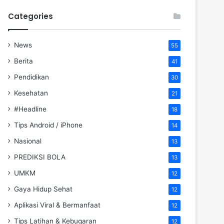
Categories
News
55
Berita
41
Pendidikan
30
Kesehatan
21
#Headline
18
Tips Android / iPhone
14
Nasional
13
PREDIKSI BOLA
13
UMKM
12
Gaya Hidup Sehat
12
Aplikasi Viral & Bermanfaat
12
Tips Latihan & Kebugaran
12