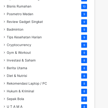
Bisnis Rumahan
10
Posmetro Medan
9
Review Gadget Singkat
9
Badminton
9
Tips Kesehatan Harian
9
Cryptocurrency
9
Gym & Workout
9
Investasi & Saham
8
Berita Utama
8
Diet & Nutrisi
8
Rekomendasi Laptop / PC
8
Hukum & Kriminal
8
Sepak Bola
8
U T A M A
8