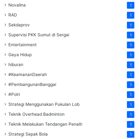
Novalina
1
RAD
1
Sekdaprov
1
Supervisi PKK Sumut di Sergai
1
Entertainment
1
Gaya Hidup
1
hiburan
1
#KeamananDaerah
1
#PembangunanBanggai
1
#Polri
1
Strategi Menggunakan Pukulan Lob
1
Teknik Overhead Badminton
1
Teknik Melakukan Tendangan Penalti
1
Strategi Sepak Bola
1