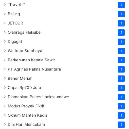
“Travel+”
1
Beijing
1
JETOUR
1
Olahraga Fleksibel
1
Digugat
1
Walikota Surabaya
1
Perkebunan Kepala Sawit
1
PT Agrinas Palma Nusantara
1
Bener Meriah
1
Capai Rp700 Juta
1
Diamankan Polres Lhokseumawe
1
Modus Proyek Fiktif
1
Oknum Mantan Kadis
1
Dini Hari Mencekam
1