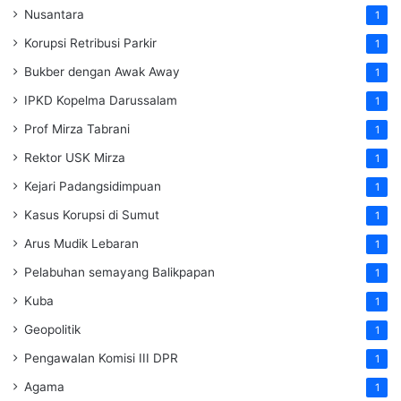
Nusantara
1
Korupsi Retribusi Parkir
1
Bukber dengan Awak Away
1
IPKD Kopelma Darussalam
1
Prof Mirza Tabrani
1
Rektor USK Mirza
1
Kejari Padangsidimpuan
1
Kasus Korupsi di Sumut
1
Arus Mudik Lebaran
1
Pelabuhan semayang Balikpapan
1
Kuba
1
Geopolitik
1
Pengawalan Komisi III DPR
1
Agama
1