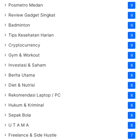
Posmetro Medan
9
Review Gadget Singkat
9
Badminton
9
Tips Kesehatan Harian
9
Cryptocurrency
9
Gym & Workout
9
Investasi & Saham
8
Berita Utama
8
Diet & Nutrisi
8
Rekomendasi Laptop / PC
8
Hukum & Kriminal
8
Sepak Bola
8
U T A M A
8
Freelance & Side Hustle
7