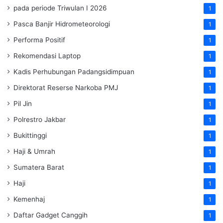
pada periode Triwulan I 2026
1
Pasca Banjir Hidrometeorologi
1
Performa Positif
1
Rekomendasi Laptop
1
Kadis Perhubungan Padangsidimpuan
1
Direktorat Reserse Narkoba PMJ
1
Pil Jin
1
Polrestro Jakbar
1
Bukittinggi
1
Haji & Umrah
1
Sumatera Barat
1
Haji
1
Kemenhaj
1
Daftar Gadget Canggih
1