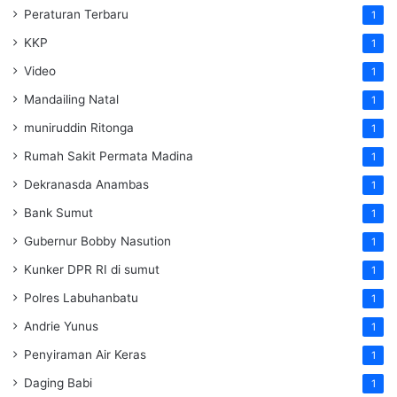
Peraturan Terbaru
1
KKP
1
Video
1
Mandailing Natal
1
muniruddin Ritonga
1
Rumah Sakit Permata Madina
1
Dekranasda Anambas
1
Bank Sumut
1
Gubernur Bobby Nasution
1
Kunker DPR RI di sumut
1
Polres Labuhanbatu
1
Andrie Yunus
1
Penyiraman Air Keras
1
Daging Babi
1