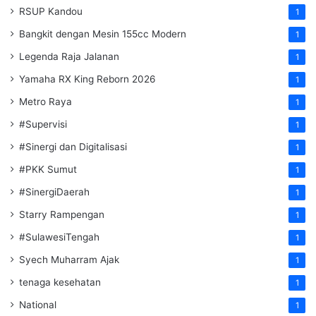
RSUP Kandou
1
Bangkit dengan Mesin 155cc Modern
1
Legenda Raja Jalanan
1
Yamaha RX King Reborn 2026
1
Metro Raya
1
#Supervisi
1
#Sinergi dan Digitalisasi
1
#PKK Sumut
1
#SinergiDaerah
1
Starry Rampengan
1
#SulawesiTengah
1
Syech Muharram Ajak
1
tenaga kesehatan
1
National
1