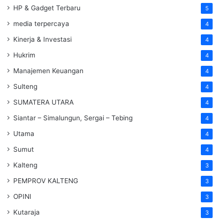
HP & Gadget Terbaru
5
media terpercaya
4
Kinerja & Investasi
4
Hukrim
4
Manajemen Keuangan
4
Sulteng
4
SUMATERA UTARA
4
Siantar – Simalungun, Sergai – Tebing
4
Utama
4
Sumut
4
Kalteng
3
PEMPROV KALTENG
3
OPINI
3
Kutaraja
3