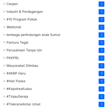
Cerpen
1
Industri & Perdagangan
1
#10 Program Pokok
1
Webtorial
1
lembaga perlindungan anak Sumut
1
Pantura Tegal
1
Perusahaan Tanpa Izin
1
PKKPRL
1
Masyarakat Diimbau
1
#AKBP Heru
1
#Hari Paska
1
#KapolresKudus
1
#TinjauGereja
1
#ToleransiAntar Umat
1