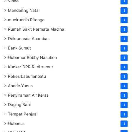
Video
1
Mandailing Natal
1
muniruddin Ritonga
1
Rumah Sakit Permata Madina
1
Dekranasda Anambas
1
Bank Sumut
1
Gubernur Bobby Nasution
1
Kunker DPR RI di sumut
1
Polres Labuhanbatu
1
Andrie Yunus
1
Penyiraman Air Keras
1
Daging Babi
1
Tempat Penjual
1
Gubenur
1