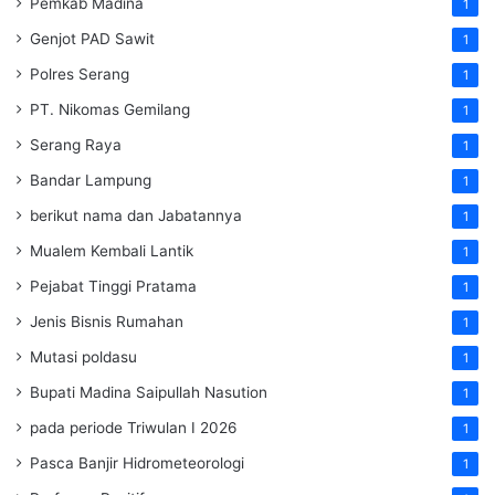
Pemkab Madina
1
Genjot PAD Sawit
1
Polres Serang
1
PT. Nikomas Gemilang
1
Serang Raya
1
Bandar Lampung
1
berikut nama dan Jabatannya
1
Mualem Kembali Lantik
1
Pejabat Tinggi Pratama
1
Jenis Bisnis Rumahan
1
Mutasi poldasu
1
Bupati Madina Saipullah Nasution
1
pada periode Triwulan I 2026
1
Pasca Banjir Hidrometeorologi
1