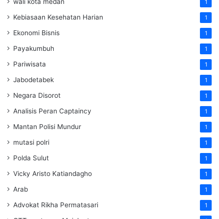
wali kota medan
1
Kebiasaan Kesehatan Harian
1
Ekonomi Bisnis
1
Payakumbuh
1
Pariwisata
1
Jabodetabek
1
Negara Disorot
1
Analisis Peran Captaincy
1
Mantan Polisi Mundur
1
mutasi polri
1
Polda Sulut
1
Vicky Aristo Katiandagho
1
Arab
1
Advokat Rikha Permatasari
1