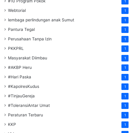
#10 Program Pokok
1
Webtorial
1
lembaga perlindungan anak Sumut
1
Pantura Tegal
1
Perusahaan Tanpa Izin
1
PKKPRL
1
Masyarakat Diimbau
1
#AKBP Heru
1
#Hari Paska
1
#KapolresKudus
1
#TinjauGereja
1
#ToleransiAntar Umat
1
Peraturan Terbaru
1
KKP
1