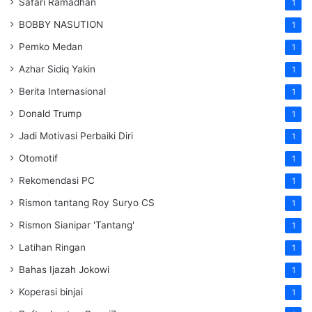
Safari Ramadhan
1
BOBBY NASUTION
1
Pemko Medan
1
Azhar Sidiq Yakin
1
Berita Internasional
1
Donald Trump
1
Jadi Motivasi Perbaiki Diri
1
Otomotif
1
Rekomendasi PC
1
Rismon tantang Roy Suryo CS
1
Rismon Sianipar 'Tantang'
1
Latihan Ringan
1
Bahas Ijazah Jokowi
1
Koperasi binjai
1