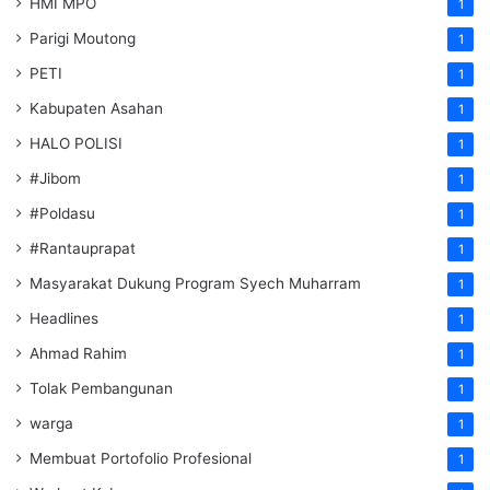
HMI MPO
1
Parigi Moutong
1
PETI
1
Kabupaten Asahan
1
HALO POLISI
1
#Jibom
1
#Poldasu
1
#Rantauprapat
1
Masyarakat Dukung Program Syech Muharram
1
Headlines
1
Ahmad Rahim
1
Tolak Pembangunan
1
warga
1
Membuat Portofolio Profesional
1