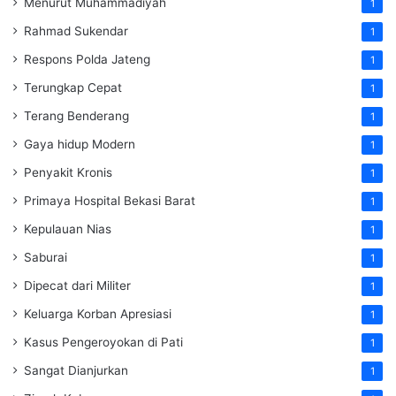
Menurut Muhammadiyah
1
Rahmad Sukendar
1
Respons Polda Jateng
1
Terungkap Cepat
1
Terang Benderang
1
Gaya hidup Modern
1
Penyakit Kronis
1
Primaya Hospital Bekasi Barat
1
Kepulauan Nias
1
Saburai
1
Dipecat dari Militer
1
Keluarga Korban Apresiasi
1
Kasus Pengeroyokan di Pati
1
Sangat Dianjurkan
1