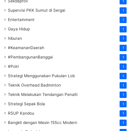
Sekdaprov
1
Supervisi PKK Sumut di Sergai
1
Entertainment
1
Gaya Hidup
1
hiburan
1
#KeamananDaerah
1
#PembangunanBanggai
1
#Polri
1
Strategi Menggunakan Pukulan Lob
1
Teknik Overhead Badminton
1
Teknik Melakukan Tendangan Penalti
1
Strategi Sepak Bola
1
RSUP Kandou
1
Bangkit dengan Mesin 155cc Modern
1