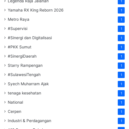
Legenda Raja Jalanan
1
Yamaha RX King Reborn 2026
1
Metro Raya
1
#Supervisi
1
#Sinergi dan Digitalisasi
1
#PKK Sumut
1
#SinergiDaerah
1
Starry Rampengan
1
#SulawesiTengah
1
Syech Muharram Ajak
1
tenaga kesehatan
1
National
1
Cerpen
1
Industri & Perdagangan
1