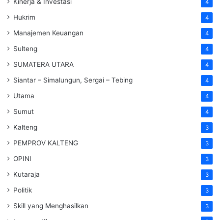
Kinerja & Investasi
4
Hukrim
4
Manajemen Keuangan
4
Sulteng
4
SUMATERA UTARA
4
Siantar – Simalungun, Sergai – Tebing
4
Utama
4
Sumut
4
Kalteng
3
PEMPROV KALTENG
3
OPINI
3
Kutaraja
3
Politik
3
Skill yang Menghasilkan
3