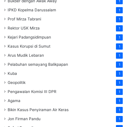
Bukber dengan Awak Away
1
IPKD Kopelma Darussalam
1
Prof Mirza Tabrani
1
Rektor USK Mirza
1
Kejari Padangsidimpuan
1
Kasus Korupsi di Sumut
1
Arus Mudik Lebaran
1
Pelabuhan semayang Balikpapan
1
Kuba
1
Geopolitik
1
Pengawalan Komisi III DPR
1
Agama
1
Bikin Kasus Penyiraman Air Keras
1
Jon Firman Pandu
1