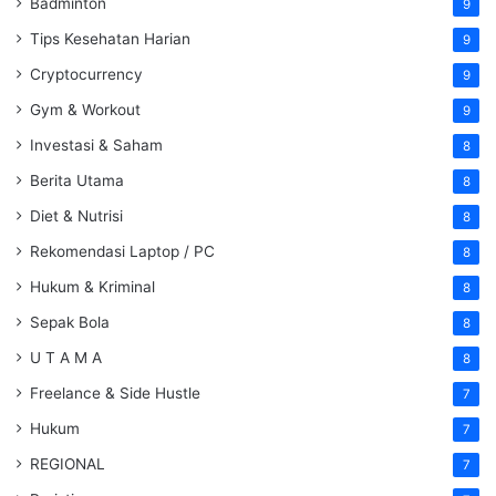
Badminton
9
Tips Kesehatan Harian
9
Cryptocurrency
9
Gym & Workout
9
Investasi & Saham
8
Berita Utama
8
Diet & Nutrisi
8
Rekomendasi Laptop / PC
8
Hukum & Kriminal
8
Sepak Bola
8
U T A M A
8
Freelance & Side Hustle
7
Hukum
7
REGIONAL
7