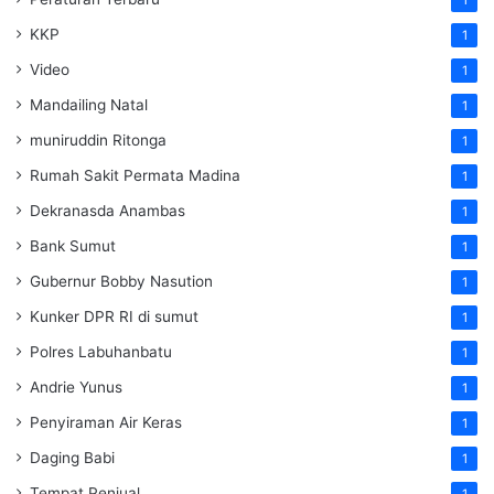
KKP
1
Video
1
Mandailing Natal
1
muniruddin Ritonga
1
Rumah Sakit Permata Madina
1
Dekranasda Anambas
1
Bank Sumut
1
Gubernur Bobby Nasution
1
Kunker DPR RI di sumut
1
Polres Labuhanbatu
1
Andrie Yunus
1
Penyiraman Air Keras
1
Daging Babi
1
Tempat Penjual
1