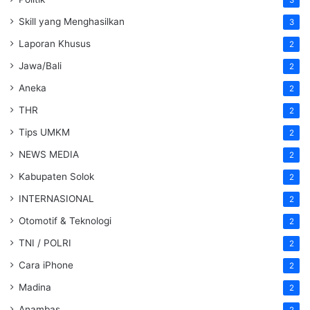
Skill yang Menghasilkan
3
Laporan Khusus
2
Jawa/Bali
2
Aneka
2
THR
2
Tips UMKM
2
NEWS MEDIA
2
Kabupaten Solok
2
INTERNASIONAL
2
Otomotif & Teknologi
2
TNI / POLRI
2
Cara iPhone
2
Madina
2
Anambas
2