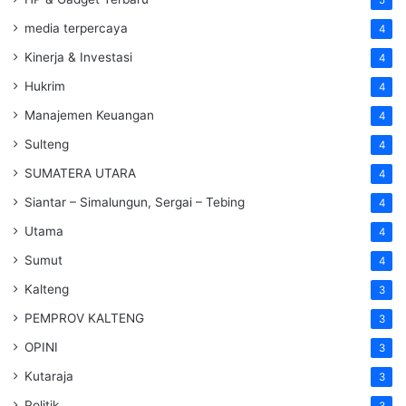
media terpercaya
4
Kinerja & Investasi
4
Hukrim
4
Manajemen Keuangan
4
Sulteng
4
SUMATERA UTARA
4
Siantar – Simalungun, Sergai – Tebing
4
Utama
4
Sumut
4
Kalteng
3
PEMPROV KALTENG
3
OPINI
3
Kutaraja
3
Politik
3