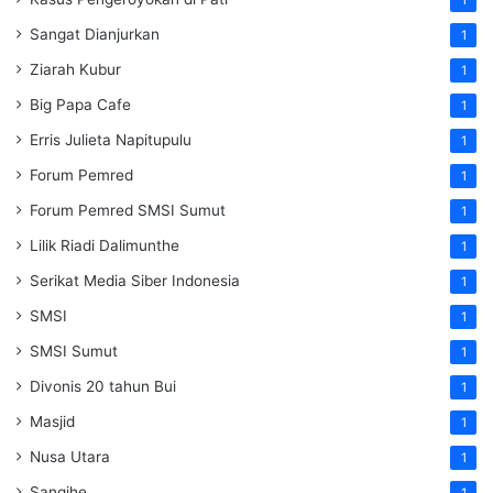
Sangat Dianjurkan
1
Ziarah Kubur
1
Big Papa Cafe
1
Erris Julieta Napitupulu
1
Forum Pemred
1
Forum Pemred SMSI Sumut
1
Lilik Riadi Dalimunthe
1
Serikat Media Siber Indonesia
1
SMSI
1
SMSI Sumut
1
Divonis 20 tahun Bui
1
Masjid
1
Nusa Utara
1
Sangihe
1