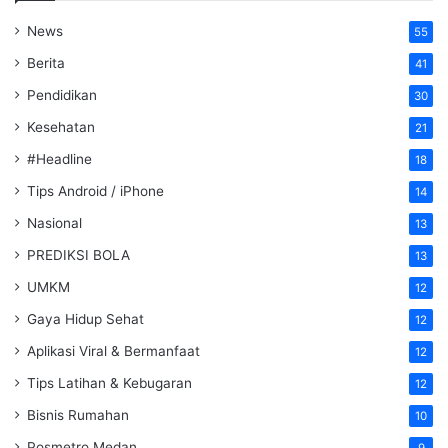
News
55
Berita
41
Pendidikan
30
Kesehatan
21
#Headline
18
Tips Android / iPhone
14
Nasional
13
PREDIKSI BOLA
13
UMKM
12
Gaya Hidup Sehat
12
Aplikasi Viral & Bermanfaat
12
Tips Latihan & Kebugaran
12
Bisnis Rumahan
10
Posmetro Medan
9