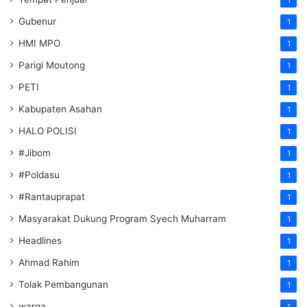
Gubenur
1
HMI MPO
1
Parigi Moutong
1
PETI
1
Kabupaten Asahan
1
HALO POLISI
1
#Jibom
1
#Poldasu
1
#Rantauprapat
1
Masyarakat Dukung Program Syech Muharram
1
Headlines
1
Ahmad Rahim
1
Tolak Pembangunan
1
warga
1