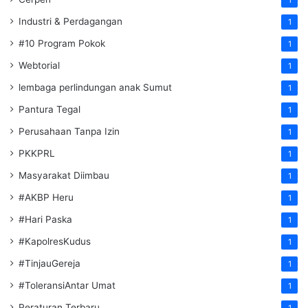
Industri & Perdagangan
1
#10 Program Pokok
1
Webtorial
1
lembaga perlindungan anak Sumut
1
Pantura Tegal
1
Perusahaan Tanpa Izin
1
PKKPRL
1
Masyarakat Diimbau
1
#AKBP Heru
1
#Hari Paska
1
#KapolresKudus
1
#TinjauGereja
1
#ToleransiAntar Umat
1
Peraturan Terbaru
1