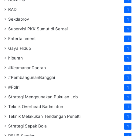
RAD
1
Sekdaprov
1
Supervisi PKK Sumut di Sergai
1
Entertainment
1
Gaya Hidup
1
hiburan
1
#KeamananDaerah
1
#PembangunanBanggai
1
#Polri
1
Strategi Menggunakan Pukulan Lob
1
Teknik Overhead Badminton
1
Teknik Melakukan Tendangan Penalti
1
Strategi Sepak Bola
1
RSUP Kandou
1