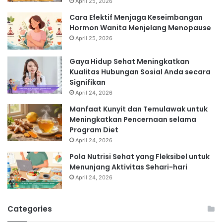
April 25, 2026
Cara Efektif Menjaga Keseimbangan
Hormon Wanita Menjelang Menopause
April 25, 2026
Gaya Hidup Sehat Meningkatkan
Kualitas Hubungan Sosial Anda secara
Signifikan
April 24, 2026
Manfaat Kunyit dan Temulawak untuk
Meningkatkan Pencernaan selama
Program Diet
April 24, 2026
Pola Nutrisi Sehat yang Fleksibel untuk
Menunjang Aktivitas Sehari-hari
April 24, 2026
Categories