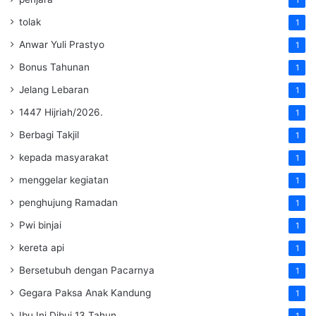
tolak
1
Anwar Yuli Prastyo
1
Bonus Tahunan
1
Jelang Lebaran
1
1447 Hijriah/2026.
1
Berbagi Takjil
1
kepada masyarakat
1
menggelar kegiatan
1
penghujung Ramadan
1
Pwi binjai
1
kereta api
1
Bersetubuh dengan Pacarnya
1
Gegara Paksa Anak Kandung
1
Ibu Ini Dibui 13 Tahun
1