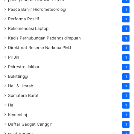
Pasca Banjir Hidrometeorologi
1
Performa Positif
1
Rekomendasi Laptop
1
Kadis Perhubungan Padangsidimpuan
1
Direktorat Reserse Narkoba PMJ
1
Pil Jin
1
Polrestro Jakbar
1
Bukittinggi
1
Haji & Umrah
1
Sumatera Barat
1
Haji
1
Kemenhaj
1
Daftar Gadget Canggih
1
selat Hormuz
1