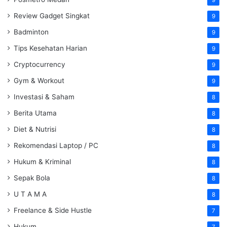
Review Gadget Singkat
9
Badminton
9
Tips Kesehatan Harian
9
Cryptocurrency
9
Gym & Workout
9
Investasi & Saham
8
Berita Utama
8
Diet & Nutrisi
8
Rekomendasi Laptop / PC
8
Hukum & Kriminal
8
Sepak Bola
8
U T A M A
8
Freelance & Side Hustle
7
Hukum
7