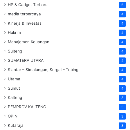
HP & Gadget Terbaru
5
media terpercaya
4
Kinerja & Investasi
4
Hukrim
4
Manajemen Keuangan
4
Sulteng
4
SUMATERA UTARA
4
Siantar – Simalungun, Sergai – Tebing
4
Utama
4
Sumut
4
Kalteng
3
PEMPROV KALTENG
3
OPINI
3
Kutaraja
3