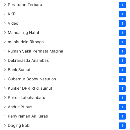
Peraturan Terbaru
1
KKP
1
Video
1
Mandailing Natal
1
muniruddin Ritonga
1
Rumah Sakit Permata Madina
1
Dekranasda Anambas
1
Bank Sumut
1
Gubernur Bobby Nasution
1
Kunker DPR RI di sumut
1
Polres Labuhanbatu
1
Andrie Yunus
1
Penyiraman Air Keras
1
Daging Babi
1