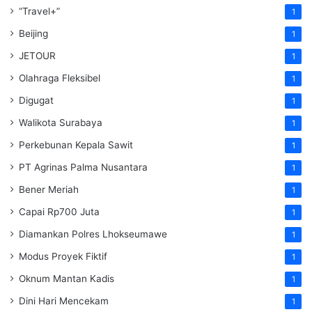
“Travel+”
1
Beijing
1
JETOUR
1
Olahraga Fleksibel
1
Digugat
1
Walikota Surabaya
1
Perkebunan Kepala Sawit
1
PT Agrinas Palma Nusantara
1
Bener Meriah
1
Capai Rp700 Juta
1
Diamankan Polres Lhokseumawe
1
Modus Proyek Fiktif
1
Oknum Mantan Kadis
1
Dini Hari Mencekam
1