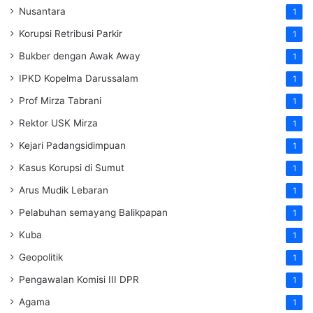
Nusantara
1
Korupsi Retribusi Parkir
1
Bukber dengan Awak Away
1
IPKD Kopelma Darussalam
1
Prof Mirza Tabrani
1
Rektor USK Mirza
1
Kejari Padangsidimpuan
1
Kasus Korupsi di Sumut
1
Arus Mudik Lebaran
1
Pelabuhan semayang Balikpapan
1
Kuba
1
Geopolitik
1
Pengawalan Komisi III DPR
1
Agama
1