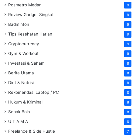
Posmetro Medan
9
Review Gadget Singkat
9
Badminton
9
Tips Kesehatan Harian
9
Cryptocurrency
9
Gym & Workout
9
Investasi & Saham
8
Berita Utama
8
Diet & Nutrisi
8
Rekomendasi Laptop / PC
8
Hukum & Kriminal
8
Sepak Bola
8
U T A M A
8
Freelance & Side Hustle
7