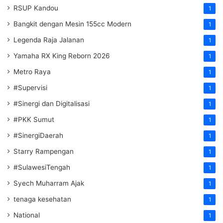
RSUP Kandou
1
Bangkit dengan Mesin 155cc Modern
1
Legenda Raja Jalanan
1
Yamaha RX King Reborn 2026
1
Metro Raya
1
#Supervisi
1
#Sinergi dan Digitalisasi
1
#PKK Sumut
1
#SinergiDaerah
1
Starry Rampengan
1
#SulawesiTengah
1
Syech Muharram Ajak
1
tenaga kesehatan
1
National
1