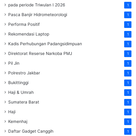
pada periode Triwulan I 2026
1
Pasca Banjir Hidrometeorologi
1
Performa Positif
1
Rekomendasi Laptop
1
Kadis Perhubungan Padangsidimpuan
1
Direktorat Reserse Narkoba PMJ
1
Pil Jin
1
Polrestro Jakbar
1
Bukittinggi
1
Haji & Umrah
1
Sumatera Barat
1
Haji
1
Kemenhaj
1
Daftar Gadget Canggih
1