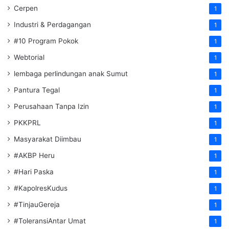
Cerpen
1
Industri & Perdagangan
1
#10 Program Pokok
1
Webtorial
1
lembaga perlindungan anak Sumut
1
Pantura Tegal
1
Perusahaan Tanpa Izin
1
PKKPRL
1
Masyarakat Diimbau
1
#AKBP Heru
1
#Hari Paska
1
#KapolresKudus
1
#TinjauGereja
1
#ToleransiAntar Umat
1