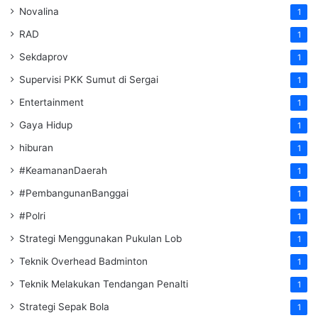
Novalina
1
RAD
1
Sekdaprov
1
Supervisi PKK Sumut di Sergai
1
Entertainment
1
Gaya Hidup
1
hiburan
1
#KeamananDaerah
1
#PembangunanBanggai
1
#Polri
1
Strategi Menggunakan Pukulan Lob
1
Teknik Overhead Badminton
1
Teknik Melakukan Tendangan Penalti
1
Strategi Sepak Bola
1