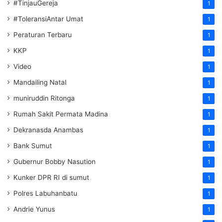
#TinjauGereja
1
#ToleransiAntar Umat
1
Peraturan Terbaru
1
KKP
1
Video
1
Mandailing Natal
1
muniruddin Ritonga
1
Rumah Sakit Permata Madina
1
Dekranasda Anambas
1
Bank Sumut
1
Gubernur Bobby Nasution
1
Kunker DPR RI di sumut
1
Polres Labuhanbatu
1
Andrie Yunus
1