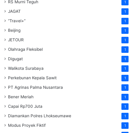
RS Murni Teguh
1
JAGAT
1
“Travel+”
1
Beijing
1
JETOUR
1
Olahraga Fleksibel
1
Digugat
1
Walikota Surabaya
1
Perkebunan Kepala Sawit
1
PT Agrinas Palma Nusantara
1
Bener Meriah
1
Capai Rp700 Juta
1
Diamankan Polres Lhokseumawe
1
Modus Proyek Fiktif
1