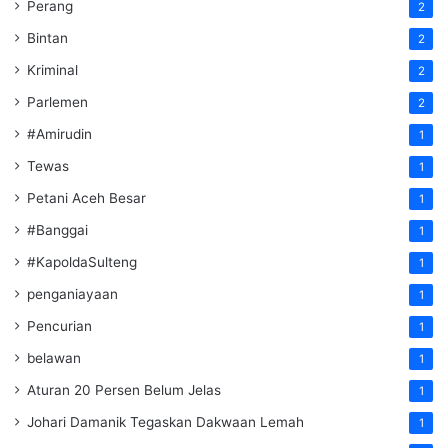
Perang
2
Bintan
2
Kriminal
2
Parlemen
2
#Amirudin
1
Tewas
1
Petani Aceh Besar
1
#Banggai
1
#KapoldaSulteng
1
penganiayaan
1
Pencurian
1
belawan
1
Aturan 20 Persen Belum Jelas
1
Johari Damanik Tegaskan Dakwaan Lemah
1