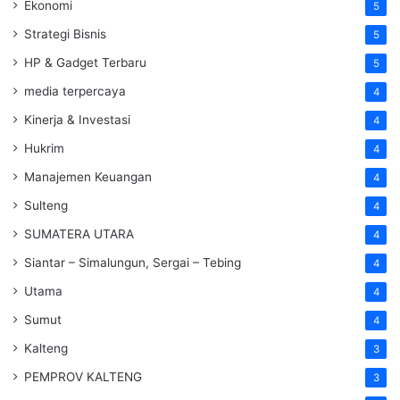
Ekonomi
5
Strategi Bisnis
5
HP & Gadget Terbaru
5
media terpercaya
4
Kinerja & Investasi
4
Hukrim
4
Manajemen Keuangan
4
Sulteng
4
SUMATERA UTARA
4
Siantar – Simalungun, Sergai – Tebing
4
Utama
4
Sumut
4
Kalteng
3
PEMPROV KALTENG
3