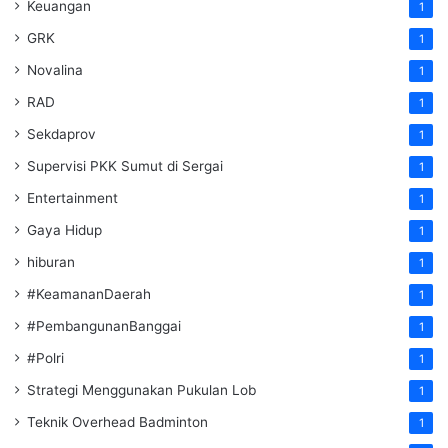
Keuangan
1
GRK
1
Novalina
1
RAD
1
Sekdaprov
1
Supervisi PKK Sumut di Sergai
1
Entertainment
1
Gaya Hidup
1
hiburan
1
#KeamananDaerah
1
#PembangunanBanggai
1
#Polri
1
Strategi Menggunakan Pukulan Lob
1
Teknik Overhead Badminton
1