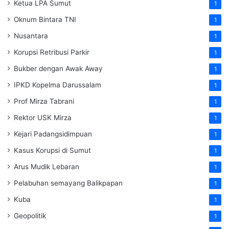
Ketua LPA Sumut
1
Oknum Bintara TNI
1
Nusantara
1
Korupsi Retribusi Parkir
1
Bukber dengan Awak Away
1
IPKD Kopelma Darussalam
1
Prof Mirza Tabrani
1
Rektor USK Mirza
1
Kejari Padangsidimpuan
1
Kasus Korupsi di Sumut
1
Arus Mudik Lebaran
1
Pelabuhan semayang Balikpapan
1
Kuba
1
Geopolitik
1