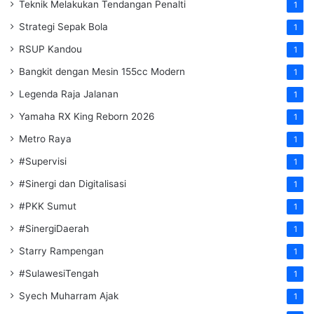
Teknik Melakukan Tendangan Penalti
1
Strategi Sepak Bola
1
RSUP Kandou
1
Bangkit dengan Mesin 155cc Modern
1
Legenda Raja Jalanan
1
Yamaha RX King Reborn 2026
1
Metro Raya
1
#Supervisi
1
#Sinergi dan Digitalisasi
1
#PKK Sumut
1
#SinergiDaerah
1
Starry Rampengan
1
#SulawesiTengah
1
Syech Muharram Ajak
1