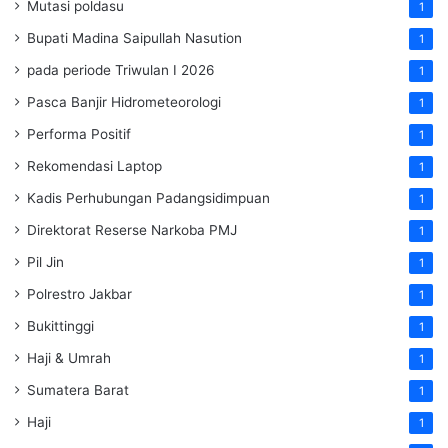
Mutasi poldasu
1
Bupati Madina Saipullah Nasution
1
pada periode Triwulan I 2026
1
Pasca Banjir Hidrometeorologi
1
Performa Positif
1
Rekomendasi Laptop
1
Kadis Perhubungan Padangsidimpuan
1
Direktorat Reserse Narkoba PMJ
1
Pil Jin
1
Polrestro Jakbar
1
Bukittinggi
1
Haji & Umrah
1
Sumatera Barat
1
Haji
1