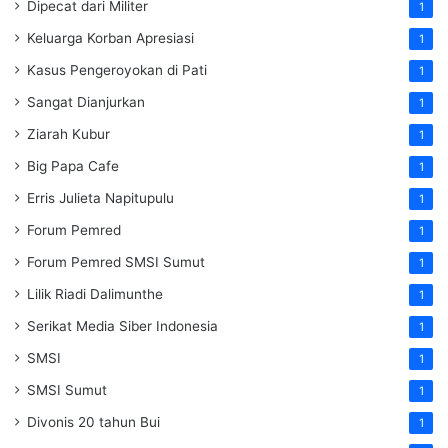
Dipecat dari Militer
1
Keluarga Korban Apresiasi
1
Kasus Pengeroyokan di Pati
1
Sangat Dianjurkan
1
Ziarah Kubur
1
Big Papa Cafe
1
Erris Julieta Napitupulu
1
Forum Pemred
1
Forum Pemred SMSI Sumut
1
Lilik Riadi Dalimunthe
1
Serikat Media Siber Indonesia
1
SMSI
1
SMSI Sumut
1
Divonis 20 tahun Bui
1