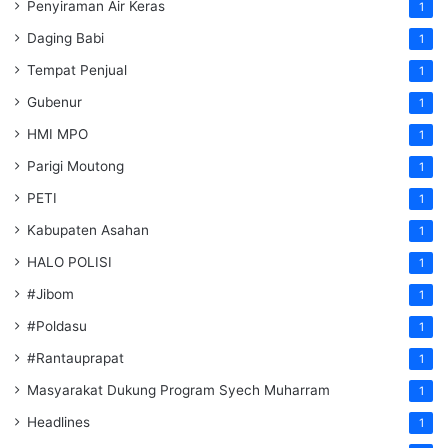
Penyiraman Air Keras
1
Daging Babi
1
Tempat Penjual
1
Gubenur
1
HMI MPO
1
Parigi Moutong
1
PETI
1
Kabupaten Asahan
1
HALO POLISI
1
#Jibom
1
#Poldasu
1
#Rantauprapat
1
Masyarakat Dukung Program Syech Muharram
1
Headlines
1