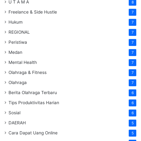
U T A M A
8
Freelance & Side Hustle
7
Hukum
7
REGIONAL
7
Peristiwa
7
Medan
7
Mental Health
7
Olahraga & Fitness
7
Olahraga
7
Berita Olahraga Terbaru
6
Tips Produktivitas Harian
6
Sosial
6
DAERAH
5
Cara Dapat Uang Online
5