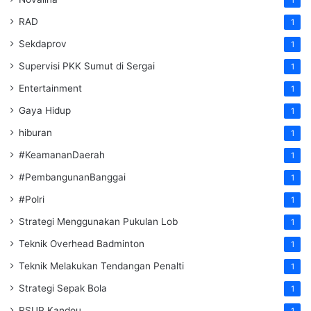
RAD
1
Sekdaprov
1
Supervisi PKK Sumut di Sergai
1
Entertainment
1
Gaya Hidup
1
hiburan
1
#KeamananDaerah
1
#PembangunanBanggai
1
#Polri
1
Strategi Menggunakan Pukulan Lob
1
Teknik Overhead Badminton
1
Teknik Melakukan Tendangan Penalti
1
Strategi Sepak Bola
1
RSUP Kandou
1