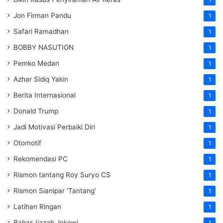
Jon Firman Pandu
1
Safari Ramadhan
1
BOBBY NASUTION
1
Pemko Medan
1
Azhar Sidiq Yakin
1
Berita Internasional
1
Donald Trump
1
Jadi Motivasi Perbaiki Diri
1
Otomotif
1
Rekomendasi PC
1
Rismon tantang Roy Suryo CS
1
Rismon Sianipar 'Tantang'
1
Latihan Ringan
1
Bahas Ijazah Jokowi
1