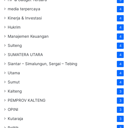
media terpercaya
4
Kinerja & Investasi
4
Hukrim
4
Manajemen Keuangan
4
Sulteng
4
SUMATERA UTARA
4
Siantar – Simalungun, Sergai – Tebing
4
Utama
4
Sumut
4
Kalteng
3
PEMPROV KALTENG
3
OPINI
3
Kutaraja
3
Politik
3