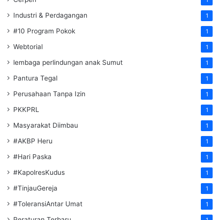
Industri & Perdagangan
1
#10 Program Pokok
1
Webtorial
1
lembaga perlindungan anak Sumut
1
Pantura Tegal
1
Perusahaan Tanpa Izin
1
PKKPRL
1
Masyarakat Diimbau
1
#AKBP Heru
1
#Hari Paska
1
#KapolresKudus
1
#TinjauGereja
1
#ToleransiAntar Umat
1
Peraturan Terbaru
1