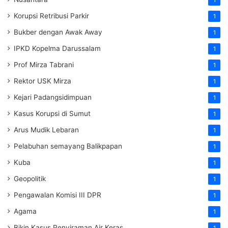
Korupsi Retribusi Parkir
1
Bukber dengan Awak Away
1
IPKD Kopelma Darussalam
1
Prof Mirza Tabrani
1
Rektor USK Mirza
1
Kejari Padangsidimpuan
1
Kasus Korupsi di Sumut
1
Arus Mudik Lebaran
1
Pelabuhan semayang Balikpapan
1
Kuba
1
Geopolitik
1
Pengawalan Komisi III DPR
1
Agama
1
Bikin Kasus Penyiraman Air Keras
1