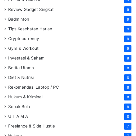
Review Gadget Singkat
9
Badminton
9
Tips Kesehatan Harian
9
Cryptocurrency
9
Gym & Workout
9
Investasi & Saham
8
Berita Utama
8
Diet & Nutrisi
8
Rekomendasi Laptop / PC
8
Hukum & Kriminal
8
Sepak Bola
8
U T A M A
8
Freelance & Side Hustle
7
Hukum
7