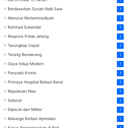
Berdasarkan Sunah Nabi Saw
1
Menurut Muhammadiyah
1
Rahmad Sukendar
1
Respons Polda Jateng
1
Terungkap Cepat
1
Terang Benderang
1
Gaya hidup Modern
1
Penyakit Kronis
1
Primaya Hospital Bekasi Barat
1
Kepulauan Nias
1
Saburai
1
Dipecat dari Militer
1
Keluarga Korban Apresiasi
1
Kasus Pengeroyokan di Pati
1