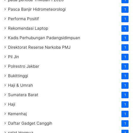
Pasca Banjir Hidrometeorologi
1
Performa Positif
1
Rekomendasi Laptop
1
Kadis Perhubungan Padangsidimpuan
1
Direktorat Reserse Narkoba PMJ
1
Pil Jin
1
Polrestro Jakbar
1
Bukittinggi
1
Haji & Umrah
1
Sumatera Barat
1
Haji
1
Kemenhaj
1
Daftar Gadget Canggih
1
selat Hormuz
1