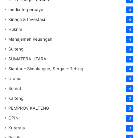
media terpercaya
4
Kinerja & Investasi
4
Hukrim
4
Manajemen Keuangan
4
Sulteng
4
SUMATERA UTARA
4
Siantar – Simalungun, Sergai – Tebing
4
Utama
4
Sumut
4
Kalteng
3
PEMPROV KALTENG
3
OPINI
3
Kutaraja
3
Politik
3