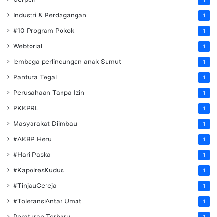
Industri & Perdagangan
1
#10 Program Pokok
1
Webtorial
1
lembaga perlindungan anak Sumut
1
Pantura Tegal
1
Perusahaan Tanpa Izin
1
PKKPRL
1
Masyarakat Diimbau
1
#AKBP Heru
1
#Hari Paska
1
#KapolresKudus
1
#TinjauGereja
1
#ToleransiAntar Umat
1
Peraturan Terbaru
1