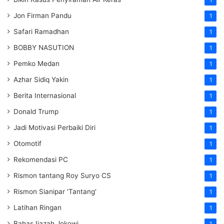
Jon Firman Pandu
1
Safari Ramadhan
1
BOBBY NASUTION
1
Pemko Medan
1
Azhar Sidiq Yakin
1
Berita Internasional
1
Donald Trump
1
Jadi Motivasi Perbaiki Diri
1
Otomotif
1
Rekomendasi PC
1
Rismon tantang Roy Suryo CS
1
Rismon Sianipar 'Tantang'
1
Latihan Ringan
1
Bahas Ijazah Jokowi
1