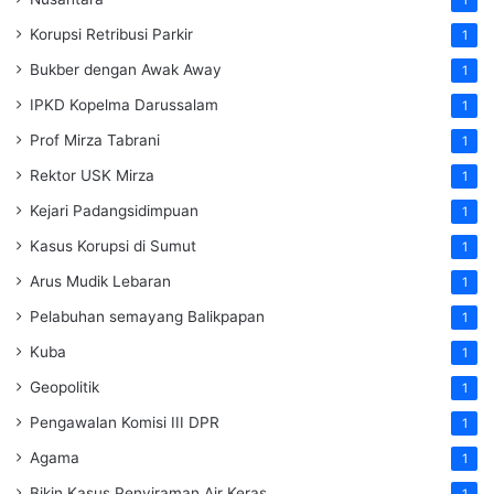
Korupsi Retribusi Parkir
1
Bukber dengan Awak Away
1
IPKD Kopelma Darussalam
1
Prof Mirza Tabrani
1
Rektor USK Mirza
1
Kejari Padangsidimpuan
1
Kasus Korupsi di Sumut
1
Arus Mudik Lebaran
1
Pelabuhan semayang Balikpapan
1
Kuba
1
Geopolitik
1
Pengawalan Komisi III DPR
1
Agama
1
Bikin Kasus Penyiraman Air Keras
1