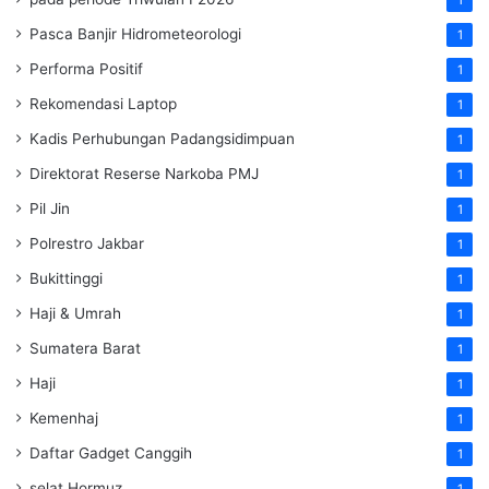
Pasca Banjir Hidrometeorologi
1
Performa Positif
1
Rekomendasi Laptop
1
Kadis Perhubungan Padangsidimpuan
1
Direktorat Reserse Narkoba PMJ
1
Pil Jin
1
Polrestro Jakbar
1
Bukittinggi
1
Haji & Umrah
1
Sumatera Barat
1
Haji
1
Kemenhaj
1
Daftar Gadget Canggih
1
selat Hormuz
1