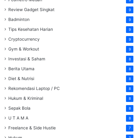
Review Gadget Singkat
9
Badminton
9
Tips Kesehatan Harian
9
Cryptocurrency
9
Gym & Workout
9
Investasi & Saham
8
Berita Utama
8
Diet & Nutrisi
8
Rekomendasi Laptop / PC
8
Hukum & Kriminal
8
Sepak Bola
8
U T A M A
8
Freelance & Side Hustle
7
Hukum
7