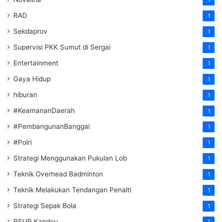
RAD
1
Sekdaprov
1
Supervisi PKK Sumut di Sergai
1
Entertainment
1
Gaya Hidup
1
hiburan
1
#KeamananDaerah
1
#PembangunanBanggai
1
#Polri
1
Strategi Menggunakan Pukulan Lob
1
Teknik Overhead Badminton
1
Teknik Melakukan Tendangan Penalti
1
Strategi Sepak Bola
1
RSUP Kandou
1