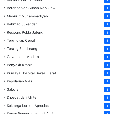
Berdasarkan Sunah Nabi Saw
1
Menurut Muhammadiyah
1
Rahmad Sukendar
1
Respons Polda Jateng
1
Terungkap Cepat
1
Terang Benderang
1
Gaya hidup Modern
1
Penyakit Kronis
1
Primaya Hospital Bekasi Barat
1
Kepulauan Nias
1
Saburai
1
Dipecat dari Militer
1
Keluarga Korban Apresiasi
1
Kasus Pengeroyokan di Pati
1