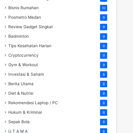
Bisnis Rumahan
10
Posmetro Medan
9
Review Gadget Singkat
9
Badminton
9
Tips Kesehatan Harian
9
Cryptocurrency
9
Gym & Workout
9
Investasi & Saham
8
Berita Utama
8
Diet & Nutrisi
8
Rekomendasi Laptop / PC
8
Hukum & Kriminal
8
Sepak Bola
8
U T A M A
8