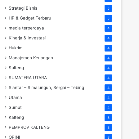
Strategi Bisnis
5
HP & Gadget Terbaru
5
media terpercaya
4
Kinerja & Investasi
4
Hukrim
4
Manajemen Keuangan
4
Sulteng
4
SUMATERA UTARA
4
Siantar – Simalungun, Sergai – Tebing
4
Utama
4
Sumut
4
Kalteng
3
PEMPROV KALTENG
3
OPINI
3