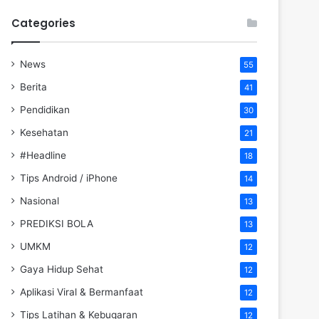
Categories
News
55
Berita
41
Pendidikan
30
Kesehatan
21
#Headline
18
Tips Android / iPhone
14
Nasional
13
PREDIKSI BOLA
13
UMKM
12
Gaya Hidup Sehat
12
Aplikasi Viral & Bermanfaat
12
Tips Latihan & Kebugaran
12