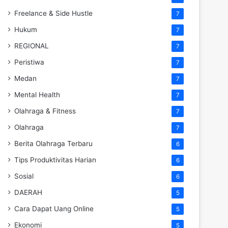
Freelance & Side Hustle
7
Hukum
7
REGIONAL
7
Peristiwa
7
Medan
7
Mental Health
7
Olahraga & Fitness
7
Olahraga
7
Berita Olahraga Terbaru
6
Tips Produktivitas Harian
6
Sosial
6
DAERAH
5
Cara Dapat Uang Online
5
Ekonomi
5