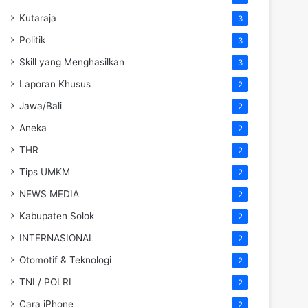
Kutaraja
3
Politik
3
Skill yang Menghasilkan
3
Laporan Khusus
2
Jawa/Bali
2
Aneka
2
THR
2
Tips UMKM
2
NEWS MEDIA
2
Kabupaten Solok
2
INTERNASIONAL
2
Otomotif & Teknologi
2
TNI / POLRI
2
Cara iPhone
2