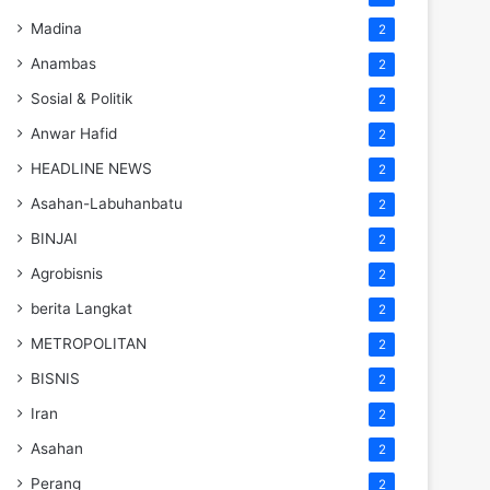
Madina
2
Anambas
2
Sosial & Politik
2
Anwar Hafid
2
HEADLINE NEWS
2
Asahan-Labuhanbatu
2
BINJAI
2
Agrobisnis
2
berita Langkat
2
METROPOLITAN
2
BISNIS
2
Iran
2
Asahan
2
Perang
2