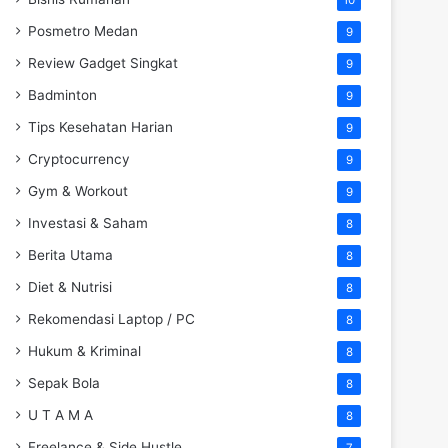
Posmetro Medan
9
Review Gadget Singkat
9
Badminton
9
Tips Kesehatan Harian
9
Cryptocurrency
9
Gym & Workout
9
Investasi & Saham
8
Berita Utama
8
Diet & Nutrisi
8
Rekomendasi Laptop / PC
8
Hukum & Kriminal
8
Sepak Bola
8
U T A M A
8
Freelance & Side Hustle
7