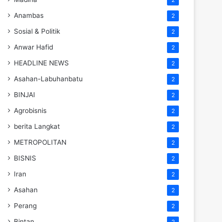
Anambas
2
Sosial & Politik
2
Anwar Hafid
2
HEADLINE NEWS
2
Asahan-Labuhanbatu
2
BINJAI
2
Agrobisnis
2
berita Langkat
2
METROPOLITAN
2
BISNIS
2
Iran
2
Asahan
2
Perang
2
Bintan
2