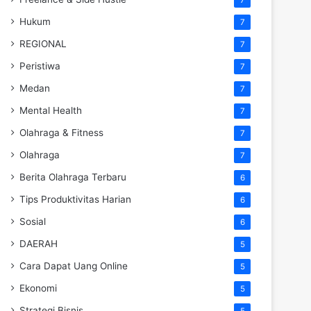
Hukum
7
REGIONAL
7
Peristiwa
7
Medan
7
Mental Health
7
Olahraga & Fitness
7
Olahraga
7
Berita Olahraga Terbaru
6
Tips Produktivitas Harian
6
Sosial
6
DAERAH
5
Cara Dapat Uang Online
5
Ekonomi
5
Strategi Bisnis
5