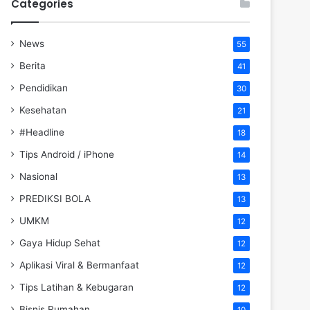
Categories
News
55
Berita
41
Pendidikan
30
Kesehatan
21
#Headline
18
Tips Android / iPhone
14
Nasional
13
PREDIKSI BOLA
13
UMKM
12
Gaya Hidup Sehat
12
Aplikasi Viral & Bermanfaat
12
Tips Latihan & Kebugaran
12
Bisnis Rumahan
10