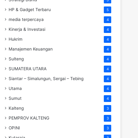
HP & Gadget Terbaru
5
media terpercaya
4
Kinerja & Investasi
4
Hukrim
4
Manajemen Keuangan
4
Sulteng
4
SUMATERA UTARA
4
Siantar – Simalungun, Sergai – Tebing
4
Utama
4
Sumut
4
Kalteng
3
PEMPROV KALTENG
3
OPINI
3
Kutaraja
3