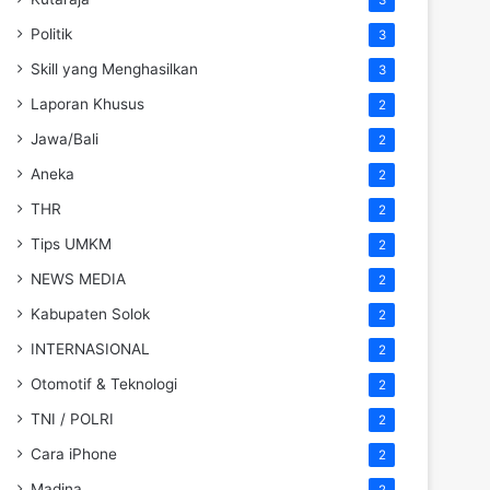
Politik
3
Skill yang Menghasilkan
3
Laporan Khusus
2
Jawa/Bali
2
Aneka
2
THR
2
Tips UMKM
2
NEWS MEDIA
2
Kabupaten Solok
2
INTERNASIONAL
2
Otomotif & Teknologi
2
TNI / POLRI
2
Cara iPhone
2
Madina
2