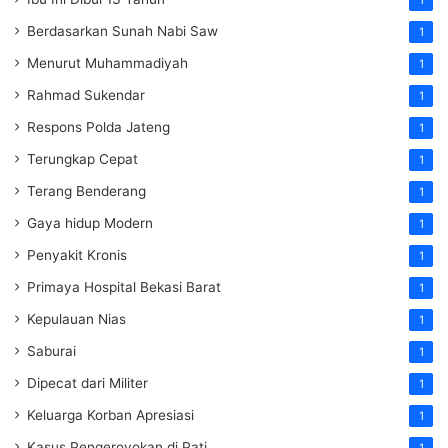
Berdasarkan Sunah Nabi Saw
1
Menurut Muhammadiyah
1
Rahmad Sukendar
1
Respons Polda Jateng
1
Terungkap Cepat
1
Terang Benderang
1
Gaya hidup Modern
1
Penyakit Kronis
1
Primaya Hospital Bekasi Barat
1
Kepulauan Nias
1
Saburai
1
Dipecat dari Militer
1
Keluarga Korban Apresiasi
1
Kasus Pengeroyokan di Pati
1