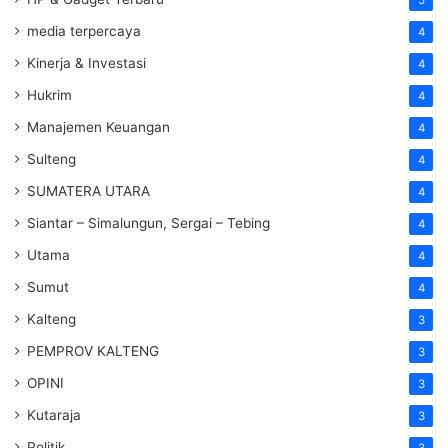
media terpercaya
4
Kinerja & Investasi
4
Hukrim
4
Manajemen Keuangan
4
Sulteng
4
SUMATERA UTARA
4
Siantar – Simalungun, Sergai – Tebing
4
Utama
4
Sumut
4
Kalteng
3
PEMPROV KALTENG
3
OPINI
3
Kutaraja
3
Politik
3