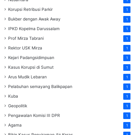
Korupsi Retribusi Parkir
1
Bukber dengan Awak Away
1
IPKD Kopelma Darussalam
1
Prof Mirza Tabrani
1
Rektor USK Mirza
1
Kejari Padangsidimpuan
1
Kasus Korupsi di Sumut
1
Arus Mudik Lebaran
1
Pelabuhan semayang Balikpapan
1
Kuba
1
Geopolitik
1
Pengawalan Komisi III DPR
1
Agama
1
Bikin Kasus Penyiraman Air Keras
1