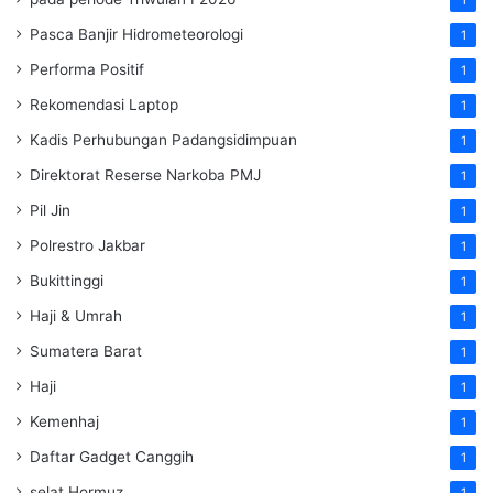
Pasca Banjir Hidrometeorologi
1
Performa Positif
1
Rekomendasi Laptop
1
Kadis Perhubungan Padangsidimpuan
1
Direktorat Reserse Narkoba PMJ
1
Pil Jin
1
Polrestro Jakbar
1
Bukittinggi
1
Haji & Umrah
1
Sumatera Barat
1
Haji
1
Kemenhaj
1
Daftar Gadget Canggih
1
selat Hormuz
1