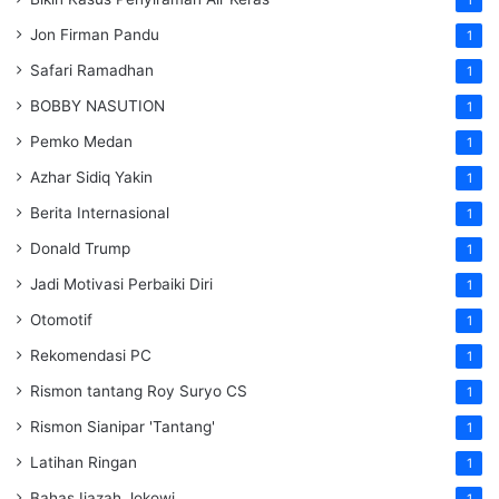
Jon Firman Pandu
1
Safari Ramadhan
1
BOBBY NASUTION
1
Pemko Medan
1
Azhar Sidiq Yakin
1
Berita Internasional
1
Donald Trump
1
Jadi Motivasi Perbaiki Diri
1
Otomotif
1
Rekomendasi PC
1
Rismon tantang Roy Suryo CS
1
Rismon Sianipar 'Tantang'
1
Latihan Ringan
1
Bahas Ijazah Jokowi
1