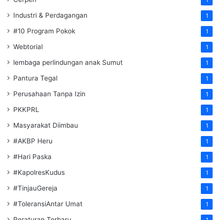
Industri & Perdagangan
1
#10 Program Pokok
1
Webtorial
1
lembaga perlindungan anak Sumut
1
Pantura Tegal
1
Perusahaan Tanpa Izin
1
PKKPRL
1
Masyarakat Diimbau
1
#AKBP Heru
1
#Hari Paska
1
#KapolresKudus
1
#TinjauGereja
1
#ToleransiAntar Umat
1
Peraturan Terbaru
1