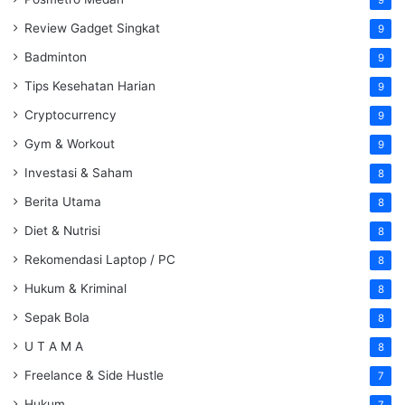
Review Gadget Singkat
9
Badminton
9
Tips Kesehatan Harian
9
Cryptocurrency
9
Gym & Workout
9
Investasi & Saham
8
Berita Utama
8
Diet & Nutrisi
8
Rekomendasi Laptop / PC
8
Hukum & Kriminal
8
Sepak Bola
8
U T A M A
8
Freelance & Side Hustle
7
Hukum
7