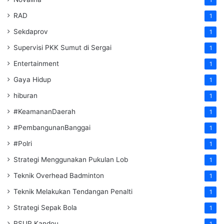
RAD
1
Sekdaprov
1
Supervisi PKK Sumut di Sergai
1
Entertainment
1
Gaya Hidup
1
hiburan
1
#KeamananDaerah
1
#PembangunanBanggai
1
#Polri
1
Strategi Menggunakan Pukulan Lob
1
Teknik Overhead Badminton
1
Teknik Melakukan Tendangan Penalti
1
Strategi Sepak Bola
1
RSUP Kandou
1