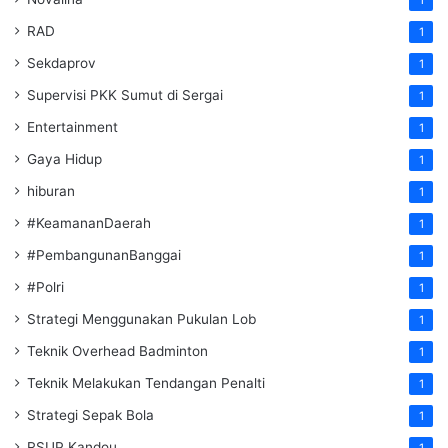
RAD
1
Sekdaprov
1
Supervisi PKK Sumut di Sergai
1
Entertainment
1
Gaya Hidup
1
hiburan
1
#KeamananDaerah
1
#PembangunanBanggai
1
#Polri
1
Strategi Menggunakan Pukulan Lob
1
Teknik Overhead Badminton
1
Teknik Melakukan Tendangan Penalti
1
Strategi Sepak Bola
1
RSUP Kandou
1