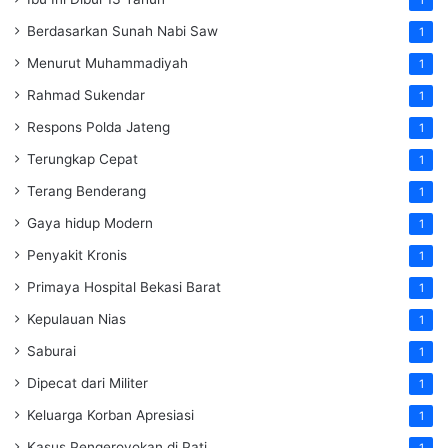
Berdasarkan Sunah Nabi Saw
1
Menurut Muhammadiyah
1
Rahmad Sukendar
1
Respons Polda Jateng
1
Terungkap Cepat
1
Terang Benderang
1
Gaya hidup Modern
1
Penyakit Kronis
1
Primaya Hospital Bekasi Barat
1
Kepulauan Nias
1
Saburai
1
Dipecat dari Militer
1
Keluarga Korban Apresiasi
1
Kasus Pengeroyokan di Pati
1