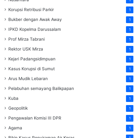
Korupsi Retribusi Parkir
1
Bukber dengan Awak Away
1
IPKD Kopelma Darussalam
1
Prof Mirza Tabrani
1
Rektor USK Mirza
1
Kejari Padangsidimpuan
1
Kasus Korupsi di Sumut
1
Arus Mudik Lebaran
1
Pelabuhan semayang Balikpapan
1
Kuba
1
Geopolitik
1
Pengawalan Komisi III DPR
1
Agama
1
Bikin Kasus Penyiraman Air Keras
1