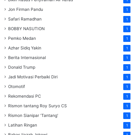
Jon Firman Pandu
1
Safari Ramadhan
1
BOBBY NASUTION
1
Pemko Medan
1
Azhar Sidiq Yakin
1
Berita Internasional
1
Donald Trump
1
Jadi Motivasi Perbaiki Diri
1
Otomotif
1
Rekomendasi PC
1
Rismon tantang Roy Suryo CS
1
Rismon Sianipar 'Tantang'
1
Latihan Ringan
1
Bahas Ijazah Jokowi
1