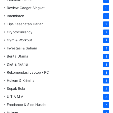
Review Gadget Singkat
9
Badminton
9
Tips Kesehatan Harian
9
Cryptocurrency
9
Gym & Workout
9
Investasi & Saham
8
Berita Utama
8
Diet & Nutrisi
8
Rekomendasi Laptop / PC
8
Hukum & Kriminal
8
Sepak Bola
8
U T A M A
8
Freelance & Side Hustle
7
Hukum
7