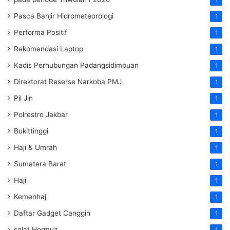
Pasca Banjir Hidrometeorologi
1
Performa Positif
1
Rekomendasi Laptop
1
Kadis Perhubungan Padangsidimpuan
1
Direktorat Reserse Narkoba PMJ
1
Pil Jin
1
Polrestro Jakbar
1
Bukittinggi
1
Haji & Umrah
1
Sumatera Barat
1
Haji
1
Kemenhaj
1
Daftar Gadget Canggih
1
selat Hormuz
1