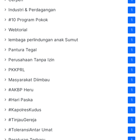
Industri & Perdagangan
1
#10 Program Pokok
1
Webtorial
1
lembaga perlindungan anak Sumut
1
Pantura Tegal
1
Perusahaan Tanpa Izin
1
PKKPRL
1
Masyarakat Diimbau
1
#AKBP Heru
1
#Hari Paska
1
#KapolresKudus
1
#TinjauGereja
1
#ToleransiAntar Umat
1
Peraturan Terbaru
1