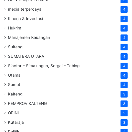
media terpercaya
4
Kinerja & Investasi
4
Hukrim
4
Manajemen Keuangan
4
Sulteng
4
SUMATERA UTARA
4
Siantar – Simalungun, Sergai – Tebing
4
Utama
4
Sumut
4
Kalteng
3
PEMPROV KALTENG
3
OPINI
3
Kutaraja
3
Politik
3