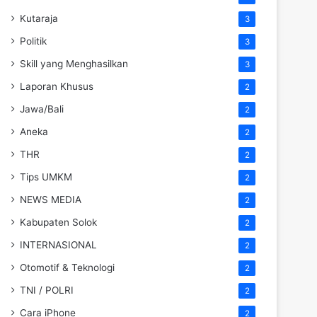
Kutaraja
3
Politik
3
Skill yang Menghasilkan
3
Laporan Khusus
2
Jawa/Bali
2
Aneka
2
THR
2
Tips UMKM
2
NEWS MEDIA
2
Kabupaten Solok
2
INTERNASIONAL
2
Otomotif & Teknologi
2
TNI / POLRI
2
Cara iPhone
2