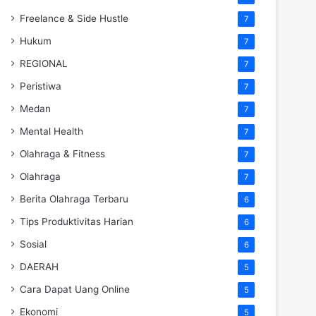
Freelance & Side Hustle
7
Hukum
7
REGIONAL
7
Peristiwa
7
Medan
7
Mental Health
7
Olahraga & Fitness
7
Olahraga
7
Berita Olahraga Terbaru
6
Tips Produktivitas Harian
6
Sosial
6
DAERAH
5
Cara Dapat Uang Online
5
Ekonomi
5