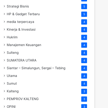
Strategi Bisnis
5
HP & Gadget Terbaru
5
media terpercaya
4
Kinerja & Investasi
4
Hukrim
4
Manajemen Keuangan
4
Sulteng
4
SUMATERA UTARA
4
Siantar – Simalungun, Sergai – Tebing
4
Utama
4
Sumut
4
Kalteng
3
PEMPROV KALTENG
3
OPINI
3