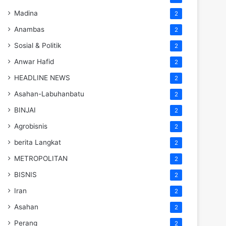
Madina
2
Anambas
2
Sosial & Politik
2
Anwar Hafid
2
HEADLINE NEWS
2
Asahan-Labuhanbatu
2
BINJAI
2
Agrobisnis
2
berita Langkat
2
METROPOLITAN
2
BISNIS
2
Iran
2
Asahan
2
Perang
2