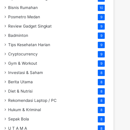
Bisnis Rumahan
10
Posmetro Medan
9
Review Gadget Singkat
9
Badminton
9
Tips Kesehatan Harian
9
Cryptocurrency
9
Gym & Workout
9
Investasi & Saham
8
Berita Utama
8
Diet & Nutrisi
8
Rekomendasi Laptop / PC
8
Hukum & Kriminal
8
Sepak Bola
8
U T A M A
8