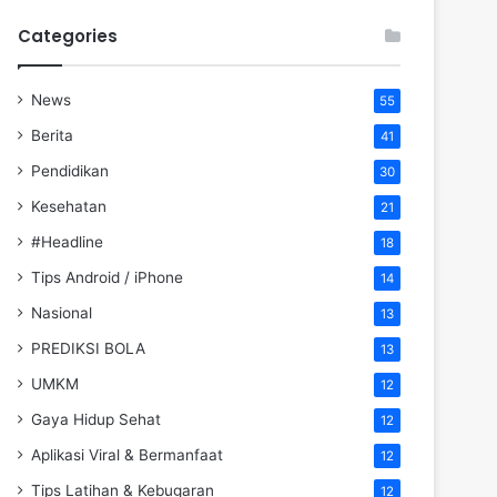
Categories
News
55
Berita
41
Pendidikan
30
Kesehatan
21
#Headline
18
Tips Android / iPhone
14
Nasional
13
PREDIKSI BOLA
13
UMKM
12
Gaya Hidup Sehat
12
Aplikasi Viral & Bermanfaat
12
Tips Latihan & Kebugaran
12